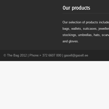
Our selection of products include
bags, wallets, suitcases, jeweller
stockings, umbrellas, hats, scar
and gloves.
© The Bag 2012 | Phone:+ 372 6607 000 | gasell@gasell.ee